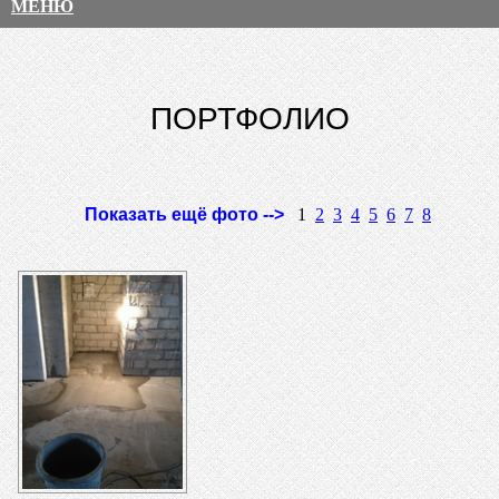
МЕНЮ
ПОРТФОЛИО
Показать ещё фото -->
1
2
3
4
5
6
7
8