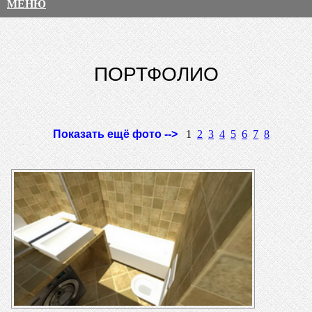
МЕНЮ
ПОРТФОЛИО
Показать ещё фото -->
1
2
3
4
5
6
7
8