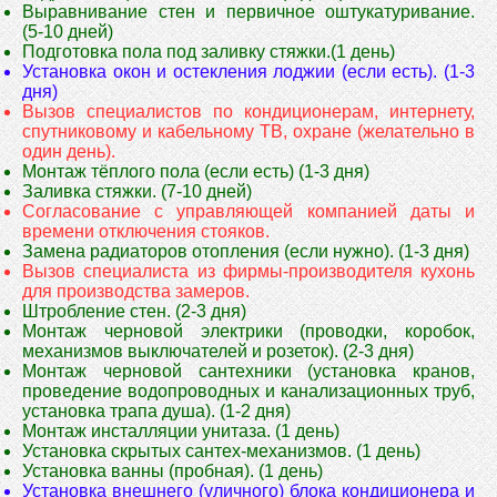
Выравнивание стен и первичное оштукатуривание.
(5-10 дней)
Подготовка пола под заливку стяжки.(1 день)
Установка окон и остекления лоджии (если есть). (1-3
дня)
Вызов специалистов по кондиционерам, интернету,
спутниковому и кабельному ТВ, охране (желательно в
один день).
Монтаж тёплого пола (если есть) (1-3 дня)
Заливка стяжки. (7-10 дней)
Согласование с управляющей компанией даты и
времени отключения стояков.
Замена радиаторов отопления (если нужно). (1-3 дня)
Вызов специалиста из фирмы-производителя кухонь
для производства замеров.
Штробление стен. (2-3 дня)
Монтаж черновой электрики (проводки, коробок,
механизмов выключателей и розеток). (2-3 дня)
Монтаж черновой сантехники (установка кранов,
проведение водопроводных и канализационных труб,
установка трапа душа). (1-2 дня)
Монтаж инсталляции унитаза. (1 день)
Установка скрытых сантех-механизмов. (1 день)
Установка ванны (пробная). (1 день)
Установка внешнего (уличного) блока кондиционера и