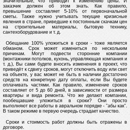
значительные, что приводит к изменению цены. И
заказчик должен об этом знать. Как правило,
превышение составляет 5-10% от первоначальной
сметы. Также нужно учитывать текущие кризисные
явления в стране, приведшие к постоянным скачкам цен
на строительные материалы, бытовую технику,
сантехоборудование и т. д.
Обещание 100% уложиться в сроки - тоже является
обманом. Срок может измениться по нескольким
причинам. Могут подвести сторонние компании
(монтажники потолков, кухонь, управляющая компания и
т. д.), Вы сами будете вносить изменения в проект, что
приведёт к сдвигу сроков, могут отключить воду или свет
на объекте, у вас может не быть в наличии достаточно
средств на конкретную дату оплаты, если Вы будете
оплачивать частями. Как правило, изменение сроков
составляет от 5 до 60 дней, в зависимости от размера
квартиры и вида ремонта. Что же делают компании,
пообещавшие уложиться в сроки? Они просто
выполняют все работы в авральном порядке - "абы как".
В таком режиме в первую очередь страдает качество.
Сроки и стоимость работ должны быть отражены в
договоре.