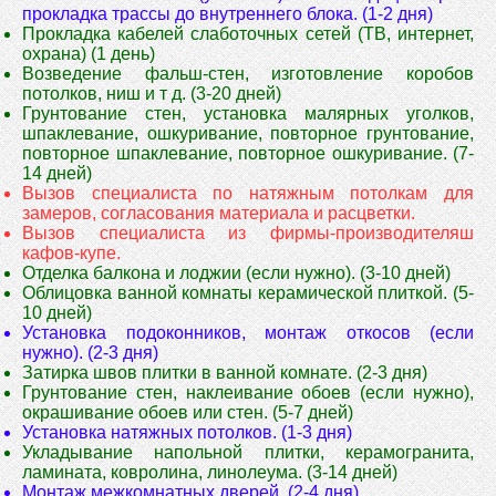
прокладка трассы до внутреннего блока. (1-2 дня)
Прокладка кабелей слаботочных сетей (ТВ, интернет,
охрана) (1 день)
Возведение фальш-стен, изготовление коробов
потолков, ниш и т д. (3-20 дней)
Грунтование стен, установка малярных уголков,
шпаклевание, ошкуривание, повторное грунтование,
повторное шпаклевание, повторное ошкуривание. (7-
14 дней)
Вызов специалиста по натяжным потолкам для
замеров, согласования материала и расцветки.
Вызов специалиста из фирмы-производителяш
кафов-купе.
Отделка балкона и лоджии (если нужно). (3-10 дней)
Облицовка ванной комнаты керамической плиткой. (5-
10 дней)
Установка подоконников, монтаж откосов (если
нужно). (2-3 дня)
Затирка швов плитки в ванной комнате. (2-3 дня)
Грунтование стен, наклеивание обоев (если нужно),
окрашивание обоев или стен. (5-7 дней)
Установка натяжных потолков. (1-3 дня)
Укладывание напольной плитки, керамогранита,
ламината, ковролина, линолеума. (3-14 дней)
Монтаж межкомнатных дверей. (2-4 дня)