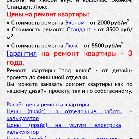
работы на любой вкус и кошелек: Эконом,
Стандарт, Люкс.
Цены на ремонт квартиры:
2
•
Стоимость
ремонта
Эконом
- от
2000 руб/м
•
Стоимость
ремонта
Стандарт
- от
3500 руб/
2
м
2
•
Стоимость
ремонта
Люкс
- от
5500 руб/м
Гарантия
на ремонт квартиры -
3
года
.
Ремонт квартиры "под ключ" - от дизайн-
проекта до финишной отделки.
Вы можете заказать ремонт квартиры как по
нашему дизайн-проекту, так и по собственному.
Расчёт цены ремонта квартиры
Цены (прайс) на отделочные работы
+
калькулятор
Цены (прайс) на услуги электрика
+
калькулятор