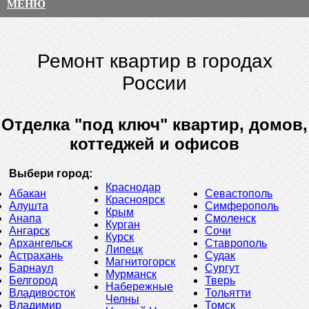
МЕНЮ
Ремонт квартир в городах
России
Отделка "под ключ" квартир, домов,
коттеджей и офисов
Выбери город:
Краснодар
Абакан
Севастополь
Красноярск
Алушта
Симферополь
Крым
Анапа
Смоленск
Курган
Ангарск
Сочи
Курск
Архангельск
Ставрополь
Липецк
Астрахань
Судак
Магнитогорск
Барнаул
Сургут
Мурманск
Белгород
Тверь
Набережные
Владивосток
Тольятти
Челны
Владимир
Томск