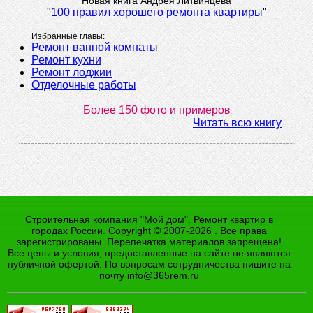
Новая книга Андрея Литвинцева
"
100 правил хорошего ремонта квартиры
"
Избранные главы:
Ремонт ванной комнаты
Ремонт кухни
Ремонт лоджии
Отделочные работы
Более 150 фото и примеров
Читать всю книгу
Строительная компания "Мой дом". Ремонт квартир в
городах России. Copyright © 2007-2026 . Все права
зарегистрированы. Перепечатка материалов запрещена!
Все цены и условия, предоставленные на сайте не являются
публичной офертой. По вопросам сотрудничества пишите на
почту
info@365rem.ru