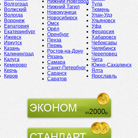
Нижний Новгород
Волгоград
Тула
Нижний Тагил
Волжский
Тюмень
Новокузнецк
Вологда
Улан-Удэ
Новосибирск
Воронеж
Ульяновск
Омск
Евпатория
Уфа
Орёл
Екатеринбург
Феодосия
Оренбург
Ижевск
Хабаровск
Пенза
Иркутск
Чебоксары
Пермь
Казань
Челябинск
Ростов-на-Дону
Калининград
Череповец
Рязань
Калуга
Чита
Самара
Кемерово
Южно-Сахалинск
Санкт-Петербург
Керчь
Ялта
Саранск
Киров
Ярославль
Саратов